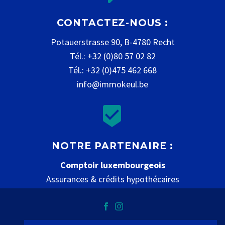
CONTACTEZ-NOUS :
Potauerstrasse 90, B-4780 Recht
Tél.: +32 (0)80 57 02 82
Tél.: +32 (0)475 462 668
info@immokeul.be


NOTRE PARTENAIRE :
Comptoir luxembourgeois
Assurances & crédits hypothécaires
www.comptoir-luxembourgeois.be