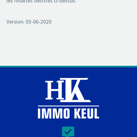
les finalités décrites ci-dessus.
Version: 03-06-2020

