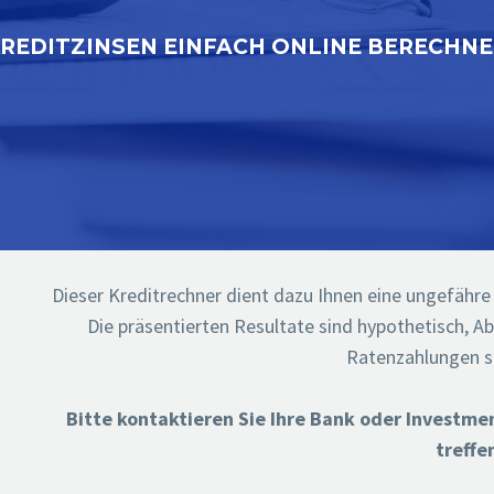
REDITZINSEN EINFACH ONLINE BERECHN
Dieser Kreditrechner dient dazu Ihnen eine ungefähr
Die präsentierten Resultate sind hypothetisch, 
Ratenzahlungen s
Bitte kontaktieren Sie Ihre Bank oder Investme
treffe