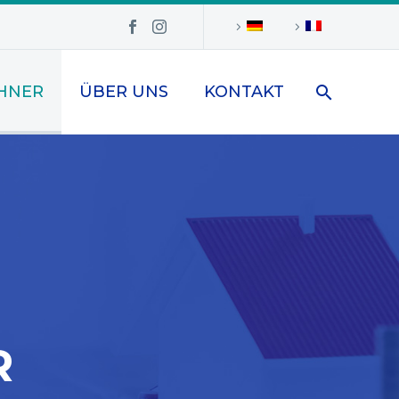
HNER
ÜBER UNS
KONTAKT
R