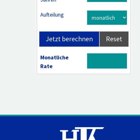
Aufteilung
Monatliche
Rate