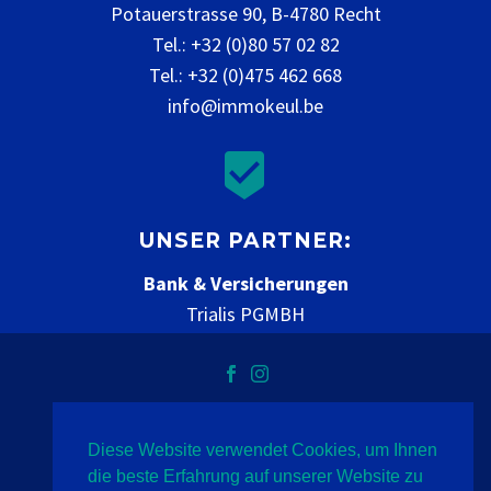
Potauerstrasse 90, B-4780 Recht
Tel.: +32 (0)80 57 02 82
Tel.: +32 (0)475 462 668
info@immokeul.be


UNSER PARTNER:
Bank & Versicherungen
Trialis PGMBH
www.trialis.be
Diese Website verwendet Cookies, um Ihnen
Datenschutz
Impressum
Kontakt
die beste Erfahrung auf unserer Website zu