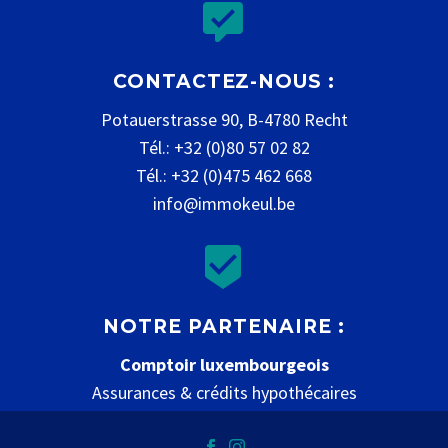


CONTACTEZ-NOUS :
Potauerstrasse 90, B-4780 Recht
Tél.: +32 (0)80 57 02 82
Tél.: +32 (0)475 462 668
info@immokeul.be


NOTRE PARTENAIRE :
Comptoir luxembourgeois
Assurances & crédits hypothécaires
www.comptoir-luxembourgeois.be