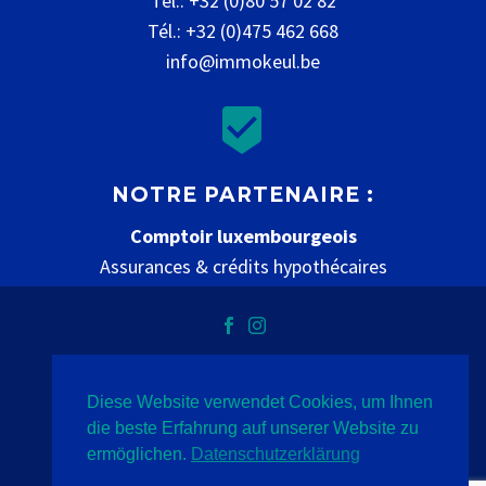
Tél.: +32 (0)80 57 02 82
Tél.: +32 (0)475 462 668
info@immokeul.be


NOTRE PARTENAIRE :
Comptoir luxembourgeois
Assurances & crédits hypothécaires
www.comptoir-luxembourgeois.be
Diese Website verwendet Cookies, um Ihnen
Datenschutz
Impressum
Kontakt
die beste Erfahrung auf unserer Website zu
ermöglichen.
Datenschutzerklärung