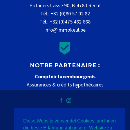
Potauerstrasse 90, B-4780 Recht
Tél.: +32 (0)80 57 02 82
Tél.: +32 (0)475 462 668
info@immokeul.be


NOTRE PARTENAIRE :
Comptoir luxembourgeois
Assurances & crédits hypothécaires
www.comptoir-luxembourgeois.be
Diese Website verwendet Cookies, um Ihnen
Datenschutz
Impressum
Kontakt
die beste Erfahrung auf unserer Website zu