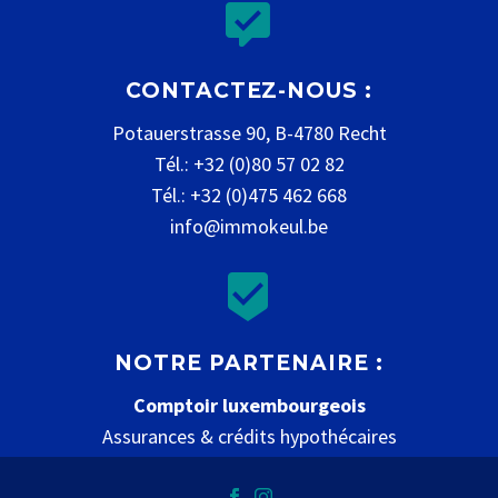


CONTACTEZ-NOUS :
Potauerstrasse 90, B-4780 Recht
Tél.: +32 (0)80 57 02 82
Tél.: +32 (0)475 462 668
info@immokeul.be


NOTRE PARTENAIRE :
Comptoir luxembourgeois
Assurances & crédits hypothécaires
www.comptoir-luxembourgeois.be