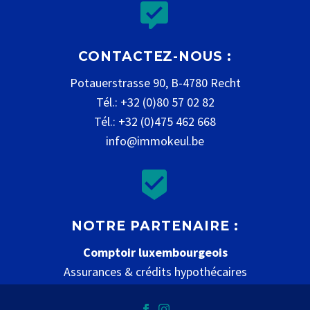


CONTACTEZ-NOUS :
Potauerstrasse 90, B-4780 Recht
Tél.: +32 (0)80 57 02 82
Tél.: +32 (0)475 462 668
info@immokeul.be


NOTRE PARTENAIRE :
Comptoir luxembourgeois
Assurances & crédits hypothécaires
www.comptoir-luxembourgeois.be