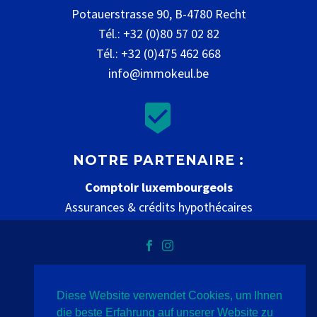
Potauerstrasse 90, B-4780 Recht
Tél.: +32 (0)80 57 02 82
Tél.: +32 (0)475 462 668
info@immokeul.be


NOTRE PARTENAIRE :
Comptoir luxembourgeois
Assurances & crédits hypothécaires
www.comptoir-luxembourgeois.be
Diese Website verwendet Cookies, um Ihnen
Datenschutz
Impressum
Kontakt
die beste Erfahrung auf unserer Website zu