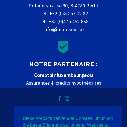
Potauerstrasse 90, B-4780 Recht
Tél.: +32 (0)80 57 02 82
Tél.: +32 (0)475 462 668
info@immokeul.be


NOTRE PARTENAIRE :
Comptoir luxembourgeois
Assurances & crédits hypothécaires
www.comptoir-luxembourgeois.be
Diese Website verwendet Cookies, um Ihnen
Datenschutz
Impressum
Kontakt
die beste Erfahrung auf unserer Website zu