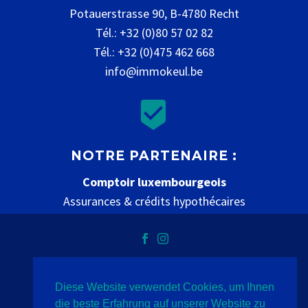
Potauerstrasse 90, B-4780 Recht
Tél.: +32 (0)80 57 02 82
Tél.: +32 (0)475 462 668
info@immokeul.be


NOTRE PARTENAIRE :
Comptoir luxembourgeois
Assurances & crédits hypothécaires
www.comptoir-luxembourgeois.be
Diese Website verwendet Cookies, um Ihnen
Datenschutz
Impressum
Kontakt
die beste Erfahrung auf unserer Website zu