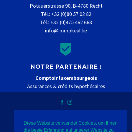
Potauerstrasse 90, B-4780 Recht
Tél.: +32 (0)80 57 02 82
Tél.: +32 (0)475 462 668
info@immokeul.be


NOTRE PARTENAIRE :
Comptoir luxembourgeois
Assurances & crédits hypothécaires
www.comptoir-luxembourgeois.be
Diese Website verwendet Cookies, um Ihnen
Datenschutz
Impressum
Kontakt
die beste Erfahrung auf unserer Website zu