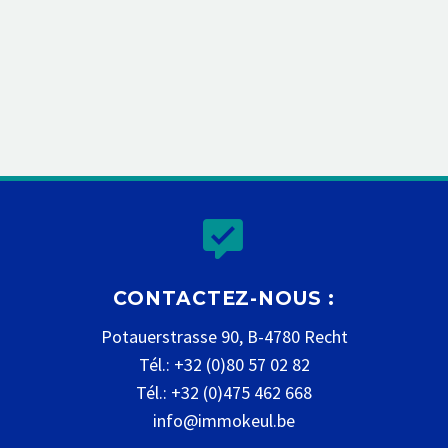


CONTACTEZ-NOUS :
Potauerstrasse 90, B-4780 Recht
Tél.: +32 (0)80 57 02 82
Tél.: +32 (0)475 462 668
info@immokeul.be