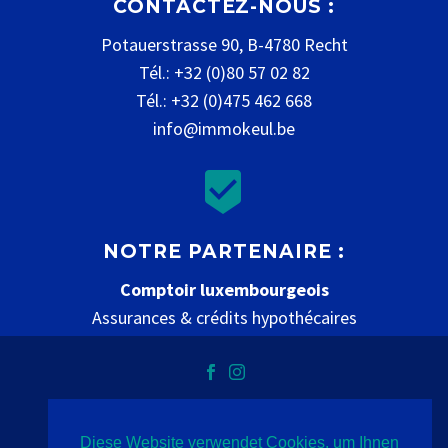
CONTACTEZ-NOUS :
Potauerstrasse 90, B-4780 Recht
Tél.: +32 (0)80 57 02 82
Tél.: +32 (0)475 462 668
info@immokeul.be


NOTRE PARTENAIRE :
Comptoir luxembourgeois
Assurances & crédits hypothécaires
www.comptoir-luxembourgeois.be
Diese Website verwendet Cookies, um Ihnen