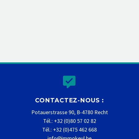


CONTACTEZ-NOUS :
Potauerstrasse 90, B-4780 Recht
Tél.: +32 (0)80 57 02 82
Tél.: +32 (0)475 462 668
info@immokeul.be