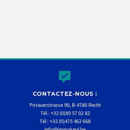


CONTACTEZ-NOUS :
Potauerstrasse 90, B-4780 Recht
Tél.: +32 (0)80 57 02 82
Tél.: +32 (0)475 462 668
info@immokeul.be