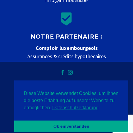
info@immokeul.be


NOTRE PARTENAIRE :
Comptoir luxembourgeois
Assurances & crédits hypothécaires
www.comptoir-luxembourgeois.be
Diese Website verwendet Cookies, um Ihnen
Datenschutz
Impressum
Kontakt
die beste Erfahrung auf unserer Website zu
ermöglichen.
Datenschutzerklärung
2020 © Immo Keul
- Indigo
Ok einverstanden