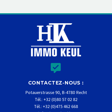


CONTACTEZ-NOUS :
Potauerstrasse 90, B-4780 Recht
Tél.: +32 (0)80 57 02 82
Tél.: +32 (0)475 462 668