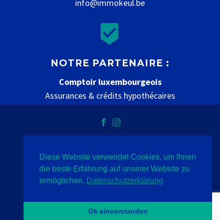
info@immokeul.be


NOTRE PARTENAIRE :
Comptoir luxembourgeois
Assurances & crédits hypothécaires
www.comptoir-luxembourgeois.be
Diese Website verwendet Cookies, um Ihnen
Datenschutz
Impressum
Kontakt
die beste Erfahrung auf unserer Website zu
ermöglichen.
Datenschutzerklärung
2020 © Immo Keul
- Indigo
Ok einverstanden