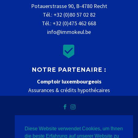
Potauerstrasse 90, B-4780 Recht
Tél.: +32 (0)80 57 02 82
Tél.: +32 (0)475 462 668
info@immokeul.be


NOTRE PARTENAIRE :
Comptoir luxembourgeois
Assurances & crédits hypothécaires
www.comptoir-luxembourgeois.be
Diese Website verwendet Cookies, um Ihnen
Datenschutz
Impressum
Kontakt
die beste Erfahrung auf unserer Website zu