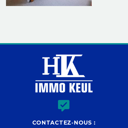


CONTACTEZ-NOUS :