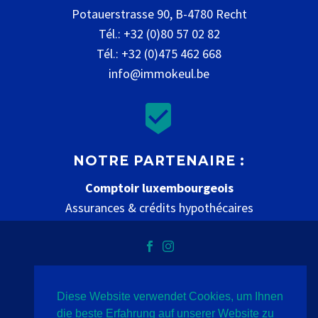
Potauerstrasse 90, B-4780 Recht
Tél.: +32 (0)80 57 02 82
Tél.: +32 (0)475 462 668
info@immokeul.be


NOTRE PARTENAIRE :
Comptoir luxembourgeois
Assurances & crédits hypothécaires
www.comptoir-luxembourgeois.be
Diese Website verwendet Cookies, um Ihnen
Datenschutz
Impressum
Kontakt
die beste Erfahrung auf unserer Website zu