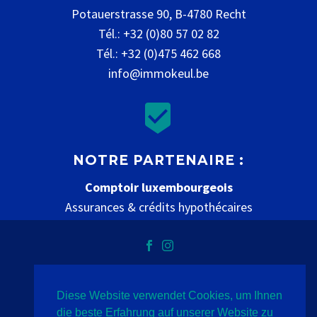
Potauerstrasse 90, B-4780 Recht
Tél.: +32 (0)80 57 02 82
Tél.: +32 (0)475 462 668
info@immokeul.be


NOTRE PARTENAIRE :
Comptoir luxembourgeois
Assurances & crédits hypothécaires
www.comptoir-luxembourgeois.be
Diese Website verwendet Cookies, um Ihnen
Datenschutz
Impressum
Kontakt
die beste Erfahrung auf unserer Website zu