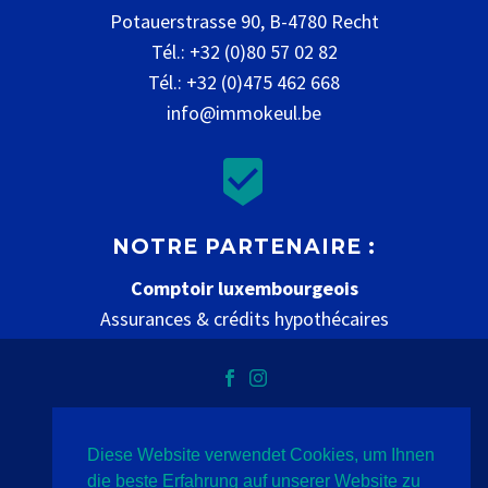
Potauerstrasse 90, B-4780 Recht
Tél.: +32 (0)80 57 02 82
Tél.: +32 (0)475 462 668
info@immokeul.be


NOTRE PARTENAIRE :
Comptoir luxembourgeois
Assurances & crédits hypothécaires
www.comptoir-luxembourgeois.be
Diese Website verwendet Cookies, um Ihnen
Datenschutz
Impressum
Kontakt
die beste Erfahrung auf unserer Website zu