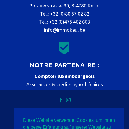
Potauerstrasse 90, B-4780 Recht
Tél.: +32 (0)80 57 02 82
Tél.: +32 (0)475 462 668
info@immokeul.be


NOTRE PARTENAIRE :
Comptoir luxembourgeois
Assurances & crédits hypothécaires
www.comptoir-luxembourgeois.be
Diese Website verwendet Cookies, um Ihnen
Datenschutz
Impressum
Kontakt
die beste Erfahrung auf unserer Website zu