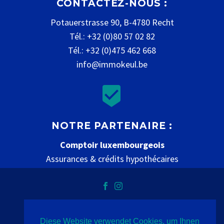
CONTACTEZ-NOUS :
Potauerstrasse 90, B-4780 Recht
Tél.: +32 (0)80 57 02 82
Tél.: +32 (0)475 462 668
info@immokeul.be


NOTRE PARTENAIRE :
Comptoir luxembourgeois
Assurances & crédits hypothécaires
www.comptoir-luxembourgeois.be
Diese Website verwendet Cookies, um Ihnen