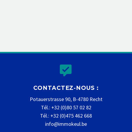


CONTACTEZ-NOUS :
Potauerstrasse 90, B-4780 Recht
Tél.: +32 (0)80 57 02 82
Tél.: +32 (0)475 462 668
info@immokeul.be