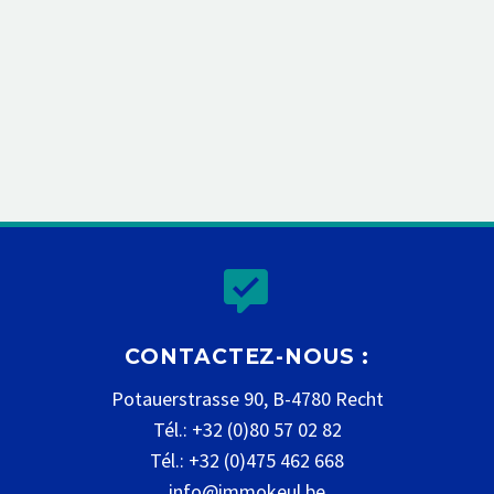


CONTACTEZ-NOUS :
Potauerstrasse 90, B-4780 Recht
Tél.: +32 (0)80 57 02 82
Tél.: +32 (0)475 462 668
info@immokeul.be