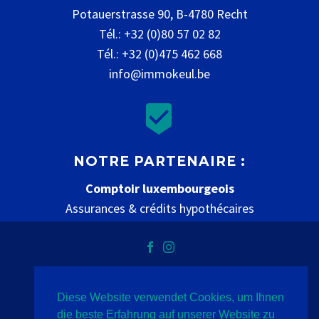
Potauerstrasse 90, B-4780 Recht
Tél.: +32 (0)80 57 02 82
Tél.: +32 (0)475 462 668
info@immokeul.be


NOTRE PARTENAIRE :
Comptoir luxembourgeois
Assurances & crédits hypothécaires
www.comptoir-luxembourgeois.be
Diese Website verwendet Cookies, um Ihnen
Datenschutz
Impressum
Kontakt
die beste Erfahrung auf unserer Website zu