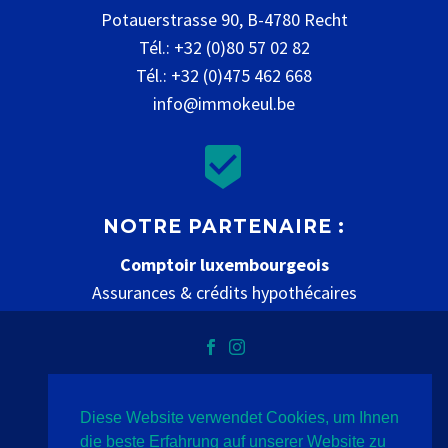
Potauerstrasse 90, B-4780 Recht
Tél.: +32 (0)80 57 02 82
Tél.: +32 (0)475 462 668
info@immokeul.be


NOTRE PARTENAIRE :
Comptoir luxembourgeois
Assurances & crédits hypothécaires
www.comptoir-luxembourgeois.be
Diese Website verwendet Cookies, um Ihnen
Datenschutz
Impressum
Kontakt
die beste Erfahrung auf unserer Website zu