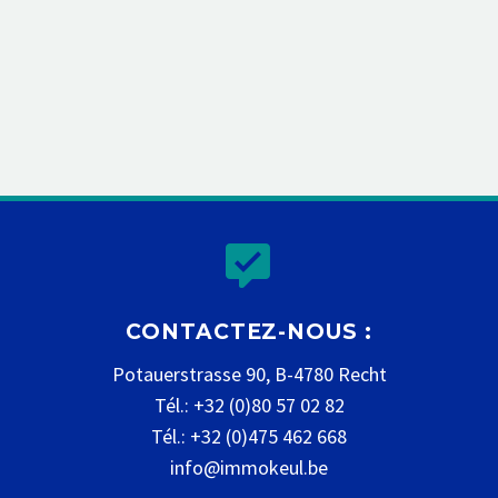


CONTACTEZ-NOUS :
Potauerstrasse 90, B-4780 Recht
Tél.: +32 (0)80 57 02 82
Tél.: +32 (0)475 462 668
info@immokeul.be