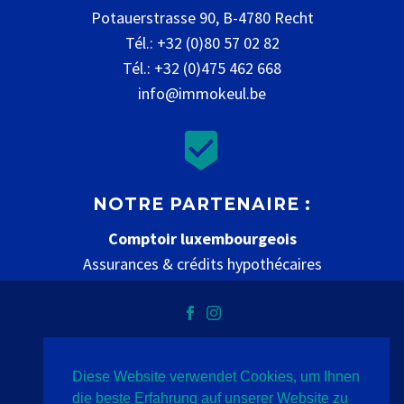
Potauerstrasse 90, B-4780 Recht
Tél.: +32 (0)80 57 02 82
Tél.: +32 (0)475 462 668
info@immokeul.be


NOTRE PARTENAIRE :
Comptoir luxembourgeois
Assurances & crédits hypothécaires
www.comptoir-luxembourgeois.be
Diese Website verwendet Cookies, um Ihnen
Datenschutz
Impressum
Kontakt
die beste Erfahrung auf unserer Website zu