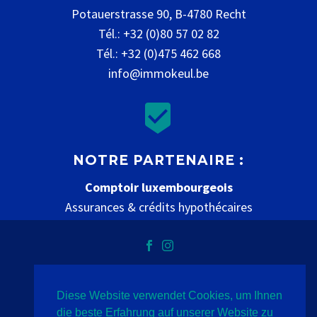
Potauerstrasse 90, B-4780 Recht
Tél.: +32 (0)80 57 02 82
Tél.: +32 (0)475 462 668
info@immokeul.be


NOTRE PARTENAIRE :
Comptoir luxembourgeois
Assurances & crédits hypothécaires
www.comptoir-luxembourgeois.be
Diese Website verwendet Cookies, um Ihnen
Datenschutz
Impressum
Kontakt
die beste Erfahrung auf unserer Website zu