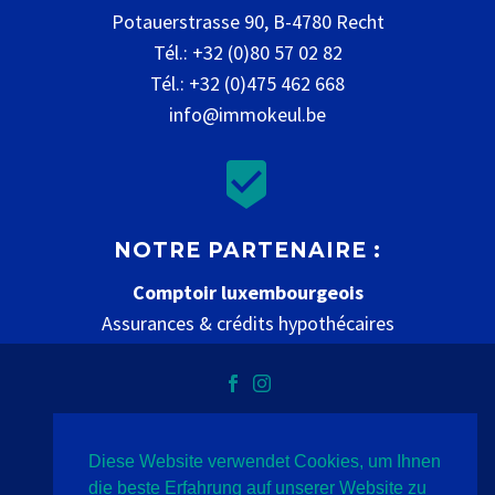
Potauerstrasse 90, B-4780 Recht
Tél.: +32 (0)80 57 02 82
Tél.: +32 (0)475 462 668
info@immokeul.be


NOTRE PARTENAIRE :
Comptoir luxembourgeois
Assurances & crédits hypothécaires
www.comptoir-luxembourgeois.be
Diese Website verwendet Cookies, um Ihnen
Datenschutz
Impressum
Kontakt
die beste Erfahrung auf unserer Website zu