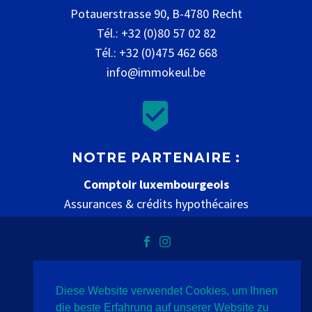
Potauerstrasse 90, B-4780 Recht
Tél.: +32 (0)80 57 02 82
Tél.: +32 (0)475 462 668
info@immokeul.be


NOTRE PARTENAIRE :
Comptoir luxembourgeois
Assurances & crédits hypothécaires
www.comptoir-luxembourgeois.be
Diese Website verwendet Cookies, um Ihnen
Datenschutz
Impressum
Kontakt
die beste Erfahrung auf unserer Website zu