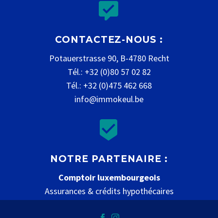


CONTACTEZ-NOUS :
Potauerstrasse 90, B-4780 Recht
Tél.: +32 (0)80 57 02 82
Tél.: +32 (0)475 462 668
info@immokeul.be


NOTRE PARTENAIRE :
Comptoir luxembourgeois
Assurances & crédits hypothécaires
www.comptoir-luxembourgeois.be