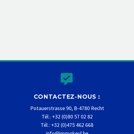


CONTACTEZ-NOUS :
Potauerstrasse 90, B-4780 Recht
Tél.: +32 (0)80 57 02 82
Tél.: +32 (0)475 462 668
info@immokeul.be