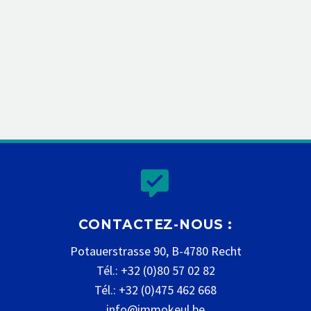


CONTACTEZ-NOUS :
Potauerstrasse 90, B-4780 Recht
Tél.: +32 (0)80 57 02 82
Tél.: +32 (0)475 462 668
info@immokeul.be