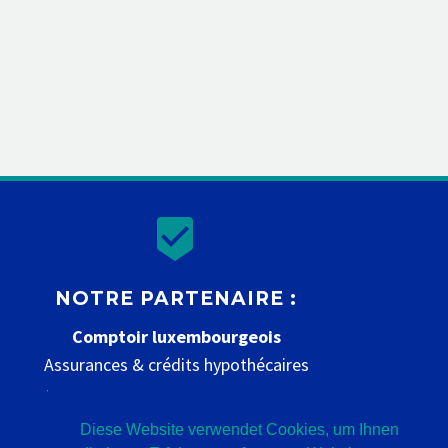


NOTRE PARTENAIRE :
Comptoir luxembourgeois
Assurances & crédits hypothécaires
www.comptoir-luxembourgeois.be
Diese Website verwendet Cookies, um Ihnen