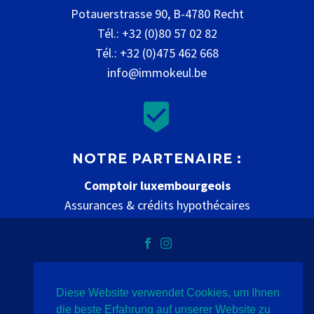
Potauerstrasse 90, B-4780 Recht
Tél.: +32 (0)80 57 02 82
Tél.: +32 (0)475 462 668
info@immokeul.be


NOTRE PARTENAIRE :
Comptoir luxembourgeois
Assurances & crédits hypothécaires
www.comptoir-luxembourgeois.be
Diese Website verwendet Cookies, um Ihnen
Vie privée
mentions légales
contact
die beste Erfahrung auf unserer Website zu