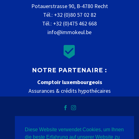
Potauerstrasse 90, B-4780 Recht
Tél.: +32 (0)80 57 02 82
Tél.: +32 (0)475 462 668
info@immokeul.be


NOTRE PARTENAIRE :
Comptoir luxembourgeois
Assurances & crédits hypothécaires
www.comptoir-luxembourgeois.be
Diese Website verwendet Cookies, um Ihnen
Vie privée
mentions légales
contact
die beste Erfahrung auf unserer Website zu