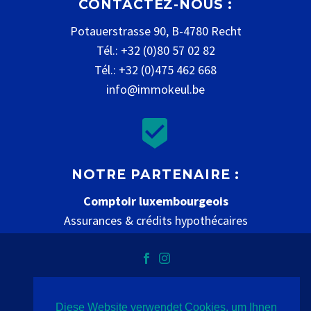
CONTACTEZ-NOUS :
Potauerstrasse 90, B-4780 Recht
Tél.: +32 (0)80 57 02 82
Tél.: +32 (0)475 462 668
info@immokeul.be


NOTRE PARTENAIRE :
Comptoir luxembourgeois
Assurances & crédits hypothécaires
www.comptoir-luxembourgeois.be
Diese Website verwendet Cookies, um Ihnen