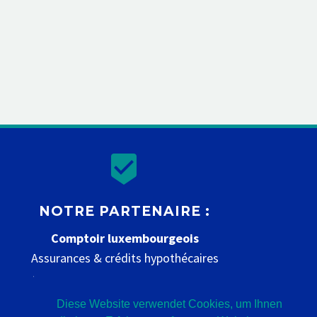


NOTRE PARTENAIRE :
Comptoir luxembourgeois
Assurances & crédits hypothécaires
www.comptoir-luxembourgeois.be
Diese Website verwendet Cookies, um Ihnen