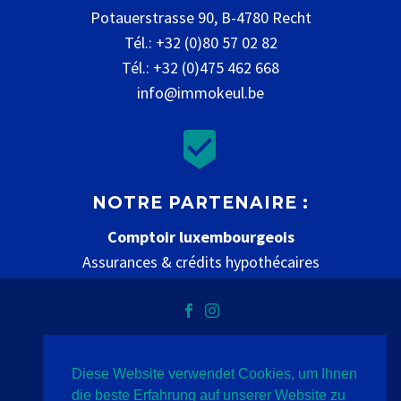
Potauerstrasse 90, B-4780 Recht
Tél.: +32 (0)80 57 02 82
Tél.: +32 (0)475 462 668
info@immokeul.be


NOTRE PARTENAIRE :
Comptoir luxembourgeois
Assurances & crédits hypothécaires
www.comptoir-luxembourgeois.be
Diese Website verwendet Cookies, um Ihnen
Vie privée
mentions légales
contact
die beste Erfahrung auf unserer Website zu