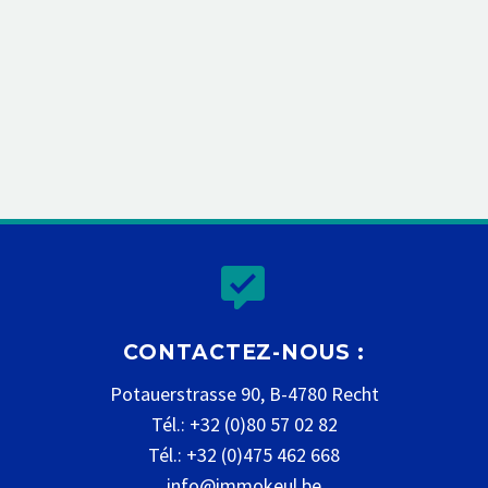


CONTACTEZ-NOUS :
Potauerstrasse 90, B-4780 Recht
Tél.: +32 (0)80 57 02 82
Tél.: +32 (0)475 462 668
info@immokeul.be