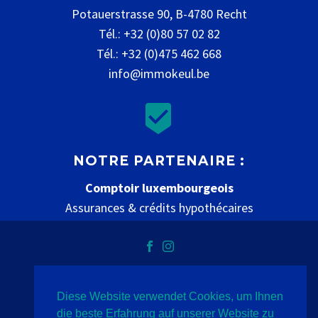
Potauerstrasse 90, B-4780 Recht
Tél.: +32 (0)80 57 02 82
Tél.: +32 (0)475 462 668
info@immokeul.be


NOTRE PARTENAIRE :
Comptoir luxembourgeois
Assurances & crédits hypothécaires
www.comptoir-luxembourgeois.be
Diese Website verwendet Cookies, um Ihnen
Vie privée
mentions légales
contact
die beste Erfahrung auf unserer Website zu