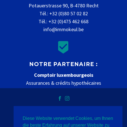
Potauerstrasse 90, B-4780 Recht
Tél.: +32 (0)80 57 02 82
Tél.: +32 (0)475 462 668
info@immokeul.be


NOTRE PARTENAIRE :
Comptoir luxembourgeois
Assurances & crédits hypothécaires
www.comptoir-luxembourgeois.be
Diese Website verwendet Cookies, um Ihnen
Vie privée
mentions légales
contact
die beste Erfahrung auf unserer Website zu