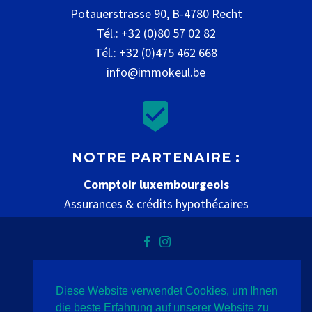
Potauerstrasse 90, B-4780 Recht
Tél.: +32 (0)80 57 02 82
Tél.: +32 (0)475 462 668
info@immokeul.be


NOTRE PARTENAIRE :
Comptoir luxembourgeois
Assurances & crédits hypothécaires
www.comptoir-luxembourgeois.be
Diese Website verwendet Cookies, um Ihnen
Vie privée
mentions légales
contact
die beste Erfahrung auf unserer Website zu