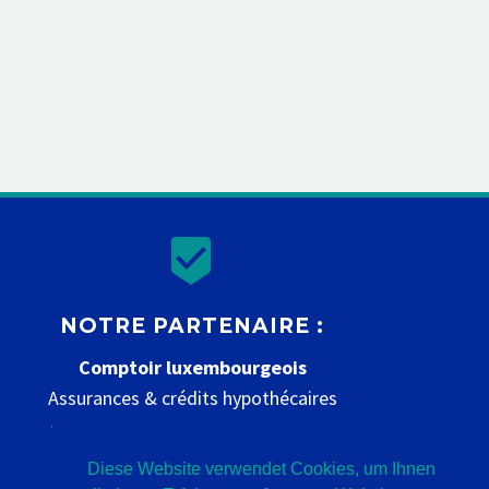


NOTRE PARTENAIRE :
Comptoir luxembourgeois
Assurances & crédits hypothécaires
www.comptoir-luxembourgeois.be
Diese Website verwendet Cookies, um Ihnen