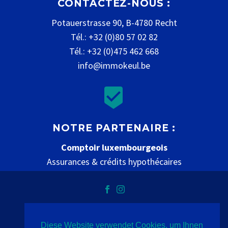
CONTACTEZ-NOUS :
Potauerstrasse 90, B-4780 Recht
Tél.: +32 (0)80 57 02 82
Tél.: +32 (0)475 462 668
info@immokeul.be


NOTRE PARTENAIRE :
Comptoir luxembourgeois
Assurances & crédits hypothécaires
www.comptoir-luxembourgeois.be
Diese Website verwendet Cookies, um Ihnen