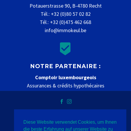
Potauerstrasse 90, B-4780 Recht
Tél.: +32 (0)80 57 02 82
Tél.: +32 (0)475 462 668
info@immokeul.be


NOTRE PARTENAIRE :
Comptoir luxembourgeois
Assurances & crédits hypothécaires
www.comptoir-luxembourgeois.be
Diese Website verwendet Cookies, um Ihnen
Vie privée
mentions légales
contact
die beste Erfahrung auf unserer Website zu