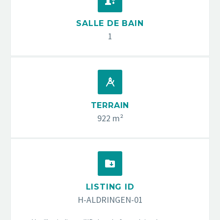


SALLE DE BAIN
1


TERRAIN
922 m²


LISTING ID
H-ALDRINGEN-01