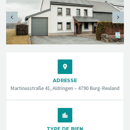


ADRESSE
Martinusstraße 41, Aldringen – 4790 Burg-Reuland


TYPE DE BIEN