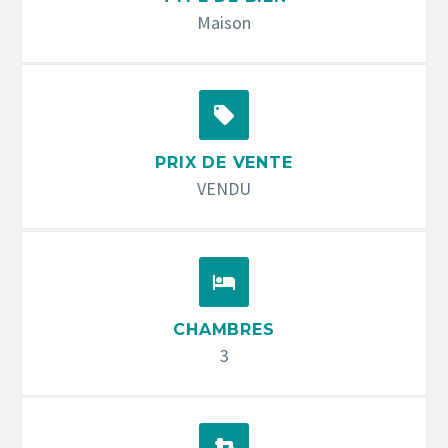
Maison


PRIX DE VENTE
VENDU


CHAMBRES
3